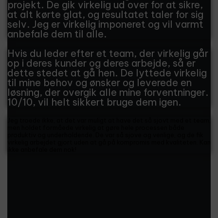
projekt. De gik virkelig ud over for at sikre,
at alt kørte glat, og resultatet taler for sig
selv. Jeg er virkelig imponeret og vil varmt
anbefale dem til alle.
Hvis du leder efter et team, der virkelig går
op i deres kunder og deres arbejde, så er
dette stedet at gå hen. De lyttede virkelig
til mine behov og ønsker og leverede en
løsning, der overgik alle mine forventninger.
10/10, vil helt sikkert bruge dem igen.
Jeg troede ikke, at det var muligt at have det så sjovt med et team,
men holdet formåede virkelig at gøre hele processen både
produktiv og underholdende. De var så sjove og venlige, og de fik
virkelig arbejdet gjort uden at gå på kompromis med kvaliteten. Kan
ikke anbefale dem nok!