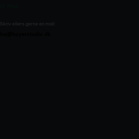
✉️ Mail
Skriv ellers gerne en mail:
hej@hoyerstudio.dk