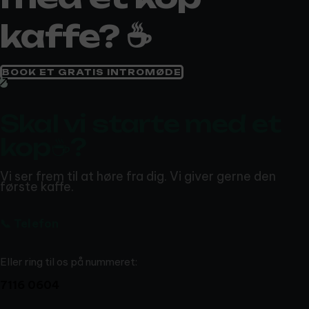
kaffe? ☕️
BOOK ET GRATIS INTROMØDE
Skal vi starte med et
kop☕️?
Vi ser frem til at høre fra dig. Vi giver gerne den
første kaffe.
📞 Telefon
Eller ring til os på nummeret:
7116 0604