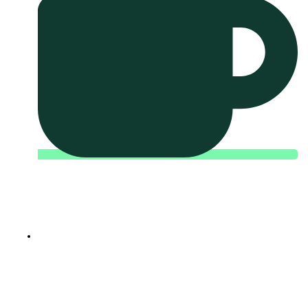
Fremtidssikr din
virksomhed med
strategisk
forretningsudvikling