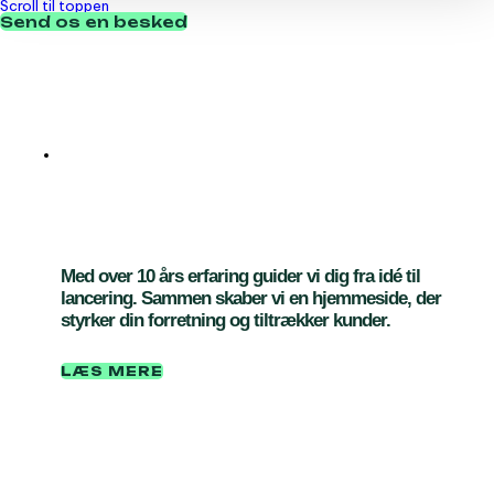
Scroll til toppen
Send os en besked
Vi laver hjemmesider,
der giver dig kunder
Med over 10 års erfaring guider vi dig fra idé til
lancering. Sammen skaber vi en hjemmeside, der
styrker din forretning og tiltrækker kunder.
LÆS MERE