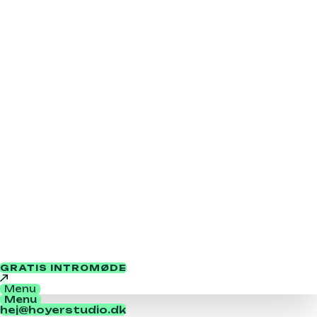
GRATIS INTROMØDE
Menu
Menu
hej@hoyerstudio.dk